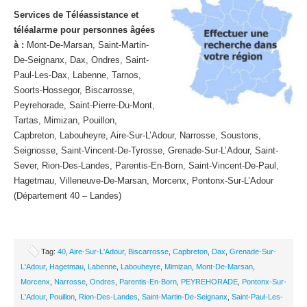
Services de Téléassistance et
téléalarme pour personnes âgées
à :
Mont-De-Marsan, Saint-Martin-
De-Seignanx, Dax, Ondres, Saint-
Paul-Les-Dax, Labenne, Tarnos,
Soorts-Hossegor, Biscarrosse,
Peyrehorade, Saint-Pierre-Du-Mont,
Tartas, Mimizan, Pouillon,
Capbreton, Labouheyre, Aire-Sur-L’Adour, Narrosse, Soustons,
Seignosse, Saint-Vincent-De-Tyrosse, Grenade-Sur-L’Adour, Saint-
Sever, Rion-Des-Landes, Parentis-En-Born, Saint-Vincent-De-Paul,
Hagetmau, Villeneuve-De-Marsan, Morcenx, Pontonx-Sur-L’Adour
(Département 40 – Landes)
Tag:
40
,
Aire-Sur-L'Adour
,
Biscarrosse
,
Capbreton
,
Dax
,
Grenade-Sur-
L'Adour
,
Hagetmau
,
Labenne
,
Labouheyre
,
Mimizan
,
Mont-De-Marsan
,
Morcenx
,
Narrosse
,
Ondres
,
Parentis-En-Born
,
PEYREHORADE
,
Pontonx-Sur-
L'Adour
,
Pouillon
,
Rion-Des-Landes
,
Saint-Martin-De-Seignanx
,
Saint-Paul-Les-