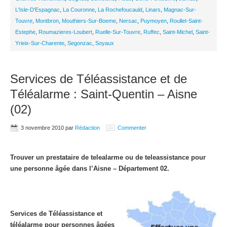
L'Isle-D'Espagnac
,
La Couronne
,
La Rochefoucauld
,
Linars
,
Magnac-Sur-
Touvre
,
Montbron
,
Mouthiers-Sur-Boeme
,
Nersac
,
Puymoyen
,
Roullet-Saint-
Estephe
,
Roumazieres-Loubert
,
Ruelle-Sur-Touvre
,
Ruffec
,
Saint-Michel
,
Saint-
Yrieix-Sur-Charente
,
Segonzac
,
Soyaux
Services de Téléassistance et de
Téléalarme : Saint-Quentin – Aisne
(02)
3 novembre 2010
par
Rédaction
Commenter
Trouver un prestataire de telealarme ou de teleassistance pour
une personne âgée dans l’Aisne – Département 02.
Services de Téléassistance et
téléalarme pour personnes âgées