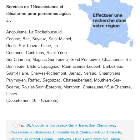
Services de Téléassistance et
téléalarme pour personnes âgées
à :
Angouleme, La Rochefoucauld,
Cognac, Brie, Soyaux, Saint-Michel,
Ruelle-Sur-Touvre, Fleac, La
Couronne, Confolens, Saint-Yrieix-
Sur-Charente, Magnac-Sur-Touvre, Gond-Pontouvre, Chasseneuil-Sur-
Bonnieure, L’Isle-D’Espagnac, Roumazieres-Loubert, Barbezieux-
Saint-Hilaire, Cherves-Richemont, Jarnac, Nersac, Champniers,
Puymoyen, Ruffec, Segonzac, Chateaubernard, Mouthiers-Sur-
Boeme, Roullet-Saint-Estephe, Montbron, Chateauneuf-Sur-Charente,
Linars
(Département 16 – Charente)
Tag:
16
,
Angouleme
,
Barbezieux-Saint-Hilaire
,
Brie
,
Champniers
,
Chasseneuil-Sur-Bonnieure
,
Chateaubernard
,
Chateauneuf-Sur-Charente
,
Cherves-Richemont
,
Cognac
,
Confolens
,
Fleac
,
Gond-Pontouvre
,
Jarnac
,