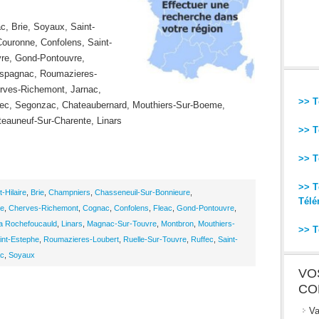
, Brie, Soyaux, Saint-
Couronne, Confolens, Saint-
vre, Gond-Pontouvre,
’Espagnac, Roumazieres-
erves-Richemont, Jarnac,
>> T
ec, Segonzac, Chateaubernard, Mouthiers-Sur-Boeme,
teauneuf-Sur-Charente, Linars
>> T
>> T
>> T
-Hilaire
,
Brie
,
Champniers
,
Chasseneuil-Sur-Bonnieure
,
Télé
te
,
Cherves-Richemont
,
Cognac
,
Confolens
,
Fleac
,
Gond-Pontouvre
,
a Rochefoucauld
,
Linars
,
Magnac-Sur-Touvre
,
Montbron
,
Mouthiers-
>> T
int-Estephe
,
Roumazieres-Loubert
,
Ruelle-Sur-Touvre
,
Ruffec
,
Saint-
c
,
Soyaux
VO
CO
Va