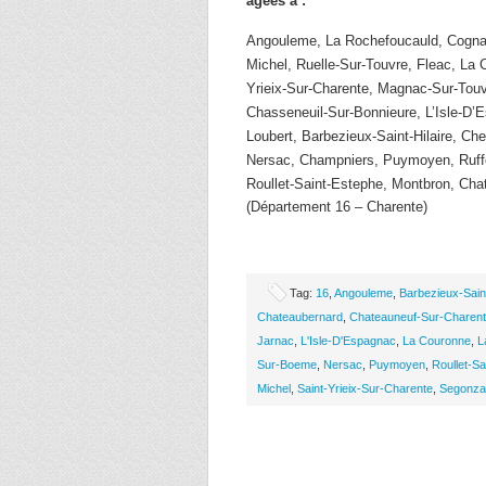
âgées à :
Angouleme, La Rochefoucauld, Cognac
Michel, Ruelle-Sur-Touvre, Fleac, La 
Yrieix-Sur-Charente, Magnac-Sur-Tou
Chasseneuil-Sur-Bonnieure, L’Isle-D
Loubert, Barbezieux-Saint-Hilaire, Ch
Nersac, Champniers, Puymoyen, Ruff
Roullet-Saint-Estephe, Montbron, Cha
(Département 16 – Charente)
Tag:
16
,
Angouleme
,
Barbezieux-Saint
Chateaubernard
,
Chateauneuf-Sur-Charen
Jarnac
,
L'Isle-D'Espagnac
,
La Couronne
,
L
Sur-Boeme
,
Nersac
,
Puymoyen
,
Roullet-Sa
Michel
,
Saint-Yrieix-Sur-Charente
,
Segonza