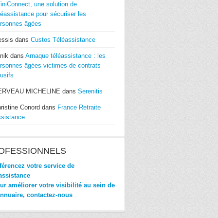
finiConnect, une solution de
léassistance pour sécuriser les
rsonnes âgées
essis
dans
Custos Téléassistance
nik
dans
Arnaque téléassistance : les
rsonnes âgées victimes de contrats
usifs
ERVEAU MICHELINE
dans
Serenitis
ristine Conord
dans
France Retraite
sistance
OFESSIONNELS
érencez votre service de
assistance
r améliorer votre visibilité au sein de
annuaire, contactez-nous