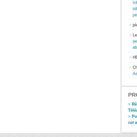
In
té
pe
pl
Le
pe
ab
H
Ch
As
PR
>
Réf
Télé
>
Pou
cet 