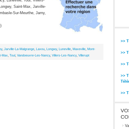
 Luneville, Toul, Villers-
ngwy, Saint-Max, Jarville-
ombasle-Sur-Meurthe, Jarny,
)
>> T
ny
,
Jarville-La-Malgrange
,
Laxou
,
Longwy
,
Luneville
,
Maxeville
,
Mont-
>> T
t-Max
,
Toul
,
Vandoeuvre-Les-Nancy
,
Villers-Les-Nancy
,
Villerupt
>> T
>> T
Télé
>> T
VO
CO
Va