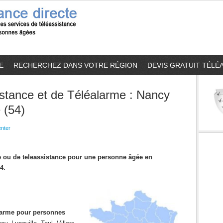
E
RECHERCHEZ DANS VOTRE RÉGION
DEVIS GRATUIT TÉLÉ
stance et de Téléalarme : Nancy
 (54)
nter
me ou de teleassistance pour une personne âgée en
4.
alarme pour personnes