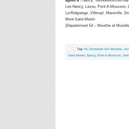
âgées à :
Nancy, Vandoeuvre-Les-Nancy,
Les-Nancy, Laxou, Pont-A-Mousson, Lo
La-Malgrange, Villerupt, Maxeville, D
Mont-Saint-Martin
(Département 54 – Meurthe et Moselle
Tag:
54
,
Dombasle-Sur-Meurthe
,
Jar
Saint-Martin
,
Nancy
,
Pont-A-Mousson
,
Sain