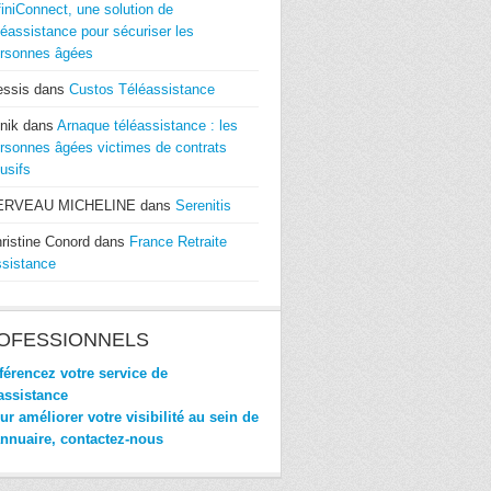
finiConnect, une solution de
léassistance pour sécuriser les
rsonnes âgées
essis
dans
Custos Téléassistance
nik
dans
Arnaque téléassistance : les
rsonnes âgées victimes de contrats
usifs
ERVEAU MICHELINE
dans
Serenitis
ristine Conord
dans
France Retraite
sistance
OFESSIONNELS
érencez votre service de
assistance
r améliorer votre visibilité au sein de
annuaire, contactez-nous