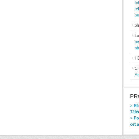
In
té
pe
pl
Le
pe
ab
H
Ch
As
PR
>
Réf
Télé
>
Pou
cet 