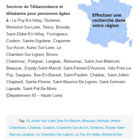
Services de Téléassistance et
téléalarme pour personnes âgées
à :
Le Puy-En-Velay, Dunieres,
Monistrol-Sur-Loire, Tence, Brioude,
Saint-Didier-En-Velay, Yssingeaux,
Coubon, Sainte-Sigolene, Craponne-
Sur-Arzon, Aurec-Sur-Loire, Le
Chambon-Sur-Lignon, Brives-
Charensac, Polignac, Langeac, Retournac, Saint-Just-Malmont,
Beauzac, Espaly-Saint-Marcel, Saint-Ferreol-D’Auroure, Vals-Pres-Le-
Puy, Saugues, Bas-En-Basset, Saint-Paulien, Chadrac, Saint-Julien-
Chapteuil, Sainte-Florine, Saint-Maurice-De-Lignon, Saint-Germain-
Laprade, Saint-Pal-De-Mons
(Département 43 – Haute Loire)
Tag:
43
,
Aurec-Sur-Loire
,
Bas-En-Basset
,
Beauzac
,
Brioude
,
Brives-
Charensac
,
Chadrac
,
Coubon
,
Craponne-Sur-Arzon
,
Dunieres
,
Espaly-Saint-
Marcel
,
Langeac
,
Le Chambon-Sur-Lignon
,
Le Puy-En-Velay
,
Monistrol-Sur-