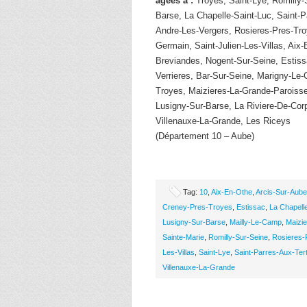
âgées à :
Troyes, Saint-Lye, Romilly-
Barse, La Chapelle-Saint-Luc, Saint-P
Andre-Les-Vergers, Rosieres-Pres-Tro
Germain, Saint-Julien-Les-Villas, Aix
Breviandes, Nogent-Sur-Seine, Estiss
Verrieres, Bar-Sur-Seine, Marigny-Le-
Troyes, Maizieres-La-Grande-Paroisse
Lusigny-Sur-Barse, La Riviere-De-Cor
Villenauxe-La-Grande, Les Riceys
(Département 10 – Aube)
Tag:
10
,
Aix-En-Othe
,
Arcis-Sur-Aube
Creney-Pres-Troyes
,
Estissac
,
La Chapell
Lusigny-Sur-Barse
,
Mailly-Le-Camp
,
Maizi
Sainte-Marie
,
Romilly-Sur-Seine
,
Rosieres-
Les-Villas
,
Saint-Lye
,
Saint-Parres-Aux-Ter
Villenauxe-La-Grande