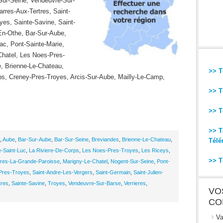
Sur-Seine, Vendeuvre-Sur-
arres-Aux-Tertres, Saint-
yes, Sainte-Savine, Saint-
-En-Othe, Bar-Sur-Aube,
ac, Pont-Sainte-Marie,
Chatel, Les Noes-Pres-
, Brienne-Le-Chateau,
>> T
ps, Creney-Pres-Troyes, Arcis-Sur-Aube, Mailly-Le-Camp,
>> T
>> T
>> T
,
Aube
,
Bar-Sur-Aube
,
Bar-Sur-Seine
,
Breviandes
,
Brienne-Le-Chateau
,
Télé
e-Saint-Luc
,
La Riviere-De-Corps
,
Les Noes-Pres-Troyes
,
Les Riceys
,
>> T
eres-La-Grande-Paroisse
,
Marigny-Le-Chatel
,
Nogent-Sur-Seine
,
Pont-
Pres-Troyes
,
Saint-Andre-Les-Vergers
,
Saint-Germain
,
Saint-Julien-
tres
,
Sainte-Savine
,
Troyes
,
Vendeuvre-Sur-Barse
,
Verrieres
,
VO
CO
Va