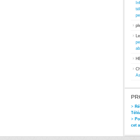
In
té
pe
pl
Le
pe
ab
H
Ch
As
PR
>
Réf
Télé
>
Pou
cet 