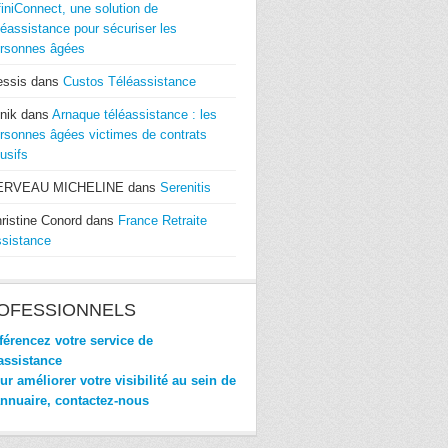
finiConnect, une solution de
léassistance pour sécuriser les
rsonnes âgées
essis
dans
Custos Téléassistance
nik
dans
Arnaque téléassistance : les
rsonnes âgées victimes de contrats
usifs
ERVEAU MICHELINE
dans
Serenitis
ristine Conord
dans
France Retraite
sistance
OFESSIONNELS
érencez votre service de
assistance
r améliorer votre visibilité au sein de
annuaire, contactez-nous