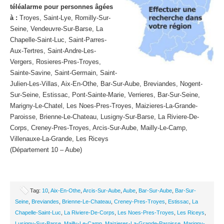
téléalarme pour personnes âgées
à :
Troyes, Saint-Lye, Romilly-Sur-
Seine, Vendeuvre-Sur-Barse, La
Chapelle-Saint-Luc, Saint-Parres-
Aux-Tertres, Saint-Andre-Les-
Vergers, Rosieres-Pres-Troyes,
Sainte-Savine, Saint-Germain, Saint-
Julien-Les-Villas, Aix-En-Othe, Bar-Sur-Aube, Breviandes, Nogent-
Sur-Seine, Estissac, Pont-Sainte-Marie, Verrieres, Bar-Sur-Seine,
Marigny-Le-Chatel, Les Noes-Pres-Troyes, Maizieres-La-Grande-
Paroisse, Brienne-Le-Chateau, Lusigny-Sur-Barse, La Riviere-De-
Corps, Creney-Pres-Troyes, Arcis-Sur-Aube, Mailly-Le-Camp,
Villenauxe-La-Grande, Les Riceys
(Département 10 – Aube)
Tag:
10
,
Aix-En-Othe
,
Arcis-Sur-Aube
,
Aube
,
Bar-Sur-Aube
,
Bar-Sur-
Seine
,
Breviandes
,
Brienne-Le-Chateau
,
Creney-Pres-Troyes
,
Estissac
,
La
Chapelle-Saint-Luc
,
La Riviere-De-Corps
,
Les Noes-Pres-Troyes
,
Les Riceys
,
Lusigny-Sur-Barse
,
Mailly-Le-Camp
,
Maizieres-La-Grande-Paroisse
,
Marigny-