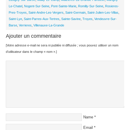
Le-Chatel
,
Nogent-Sur-Seine
,
Pont-Sainte-Marie
,
Romilly-Sur-Seine
,
Rosieres-
Pres-Troyes
,
Saint-Andre-Les-Vergers
,
Saint-Germain
,
Saint-Julien-Les-Villas
,
Saint-Lye
,
Saint-Parres-Aux-Tertres
,
Sainte-Savine
,
Troyes
,
Vendeuvre-Sur-
Barse
,
Verrieres
,
Villenauxe-La-Grande
Ajouter un commentaire
[Votre adresse e-mail ne sera ni publiée ni diffusée ; vous pouvez utiliser un nom
d’utilisateur dans le champ « nom ».]
Name
*
Email
*