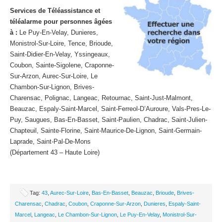
Services de Téléassistance et
téléalarme pour personnes âgées
à :
Le Puy-En-Velay, Dunieres,
Monistrol-Sur-Loire, Tence, Brioude,
Saint-Didier-En-Velay, Yssingeaux,
Coubon, Sainte-Sigolene, Craponne-
Sur-Arzon, Aurec-Sur-Loire, Le
Chambon-Sur-Lignon, Brives-
Charensac, Polignac, Langeac, Retournac, Saint-Just-Malmont,
Beauzac, Espaly-Saint-Marcel, Saint-Ferreol-D’Auroure, Vals-Pres-Le-
Puy, Saugues, Bas-En-Basset, Saint-Paulien, Chadrac, Saint-Julien-
Chapteuil, Sainte-Florine, Saint-Maurice-De-Lignon, Saint-Germain-
Laprade, Saint-Pal-De-Mons
(Département 43 – Haute Loire)
Tag:
43
,
Aurec-Sur-Loire
,
Bas-En-Basset
,
Beauzac
,
Brioude
,
Brives-
Charensac
,
Chadrac
,
Coubon
,
Craponne-Sur-Arzon
,
Dunieres
,
Espaly-Saint-
Marcel
,
Langeac
,
Le Chambon-Sur-Lignon
,
Le Puy-En-Velay
,
Monistrol-Sur-