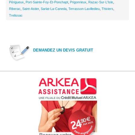
Périgueux
,
Port-Sainte-Foy-Et-Ponchapt
,
Prigonrieux
,
Razac-Sur-L'Isle
,
Riberac
,
Saint-Astier
,
Sarlat-La-Caneda
,
Terrasson-Lavilledieu
,
Thiviers
,
Trelissac
DEMANDEZ UN DEVIS GRATUIT