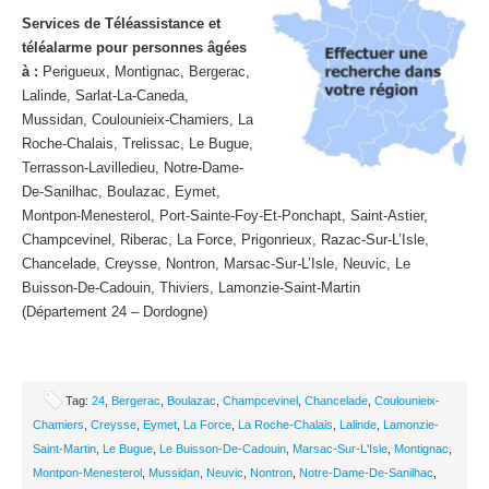
Services de Téléassistance et
téléalarme pour personnes âgées
à :
Perigueux, Montignac, Bergerac,
Lalinde, Sarlat-La-Caneda,
Mussidan, Coulounieix-Chamiers, La
Roche-Chalais, Trelissac, Le Bugue,
Terrasson-Lavilledieu, Notre-Dame-
De-Sanilhac, Boulazac, Eymet,
Montpon-Menesterol, Port-Sainte-Foy-Et-Ponchapt, Saint-Astier,
Champcevinel, Riberac, La Force, Prigonrieux, Razac-Sur-L’Isle,
Chancelade, Creysse, Nontron, Marsac-Sur-L’Isle, Neuvic, Le
Buisson-De-Cadouin, Thiviers, Lamonzie-Saint-Martin
(Département 24 – Dordogne)
Tag:
24
,
Bergerac
,
Boulazac
,
Champcevinel
,
Chancelade
,
Coulounieix-
Chamiers
,
Creysse
,
Eymet
,
La Force
,
La Roche-Chalais
,
Lalinde
,
Lamonzie-
Saint-Martin
,
Le Bugue
,
Le Buisson-De-Cadouin
,
Marsac-Sur-L'Isle
,
Montignac
,
Montpon-Menesterol
,
Mussidan
,
Neuvic
,
Nontron
,
Notre-Dame-De-Sanilhac
,