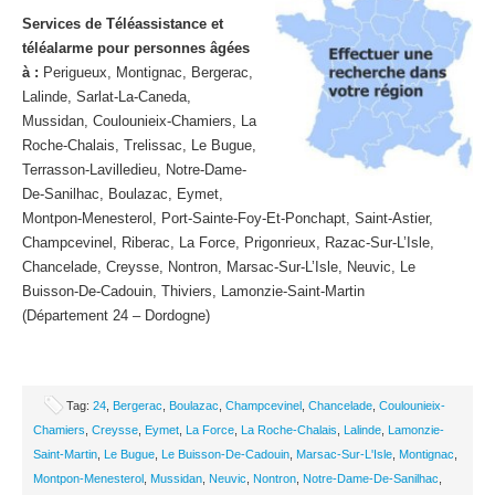
Services de Téléassistance et
téléalarme pour personnes âgées
à :
Perigueux, Montignac, Bergerac,
Lalinde, Sarlat-La-Caneda,
Mussidan, Coulounieix-Chamiers, La
Roche-Chalais, Trelissac, Le Bugue,
Terrasson-Lavilledieu, Notre-Dame-
De-Sanilhac, Boulazac, Eymet,
Montpon-Menesterol, Port-Sainte-Foy-Et-Ponchapt, Saint-Astier,
Champcevinel, Riberac, La Force, Prigonrieux, Razac-Sur-L’Isle,
Chancelade, Creysse, Nontron, Marsac-Sur-L’Isle, Neuvic, Le
Buisson-De-Cadouin, Thiviers, Lamonzie-Saint-Martin
(Département 24 – Dordogne)
Tag:
24
,
Bergerac
,
Boulazac
,
Champcevinel
,
Chancelade
,
Coulounieix-
Chamiers
,
Creysse
,
Eymet
,
La Force
,
La Roche-Chalais
,
Lalinde
,
Lamonzie-
Saint-Martin
,
Le Bugue
,
Le Buisson-De-Cadouin
,
Marsac-Sur-L'Isle
,
Montignac
,
Montpon-Menesterol
,
Mussidan
,
Neuvic
,
Nontron
,
Notre-Dame-De-Sanilhac
,