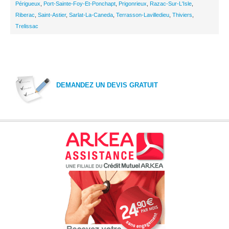
Périgueux
,
Port-Sainte-Foy-Et-Ponchapt
,
Prigonrieux
,
Razac-Sur-L'Isle
,
Riberac
,
Saint-Astier
,
Sarlat-La-Caneda
,
Terrasson-Lavilledieu
,
Thiviers
,
Trelissac
DEMANDEZ UN DEVIS GRATUIT