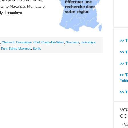
 Nogent-Sur-Oise, Senlis,
Sainte-Maxence, Montataire,
ly, Lamorlaye
>> T
,
Clermont
,
Compiegne
,
Creil
,
Crepy-En-Valois
,
Gouvieux
,
Lamorlaye
,
,
Pont-Sainte-Maxence
,
Senlis
>> T
>> T
>> T
Télé
>> T
VO
CO
Va