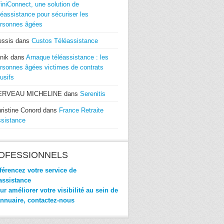
finiConnect, une solution de
léassistance pour sécuriser les
rsonnes âgées
essis
dans
Custos Téléassistance
nik
dans
Arnaque téléassistance : les
rsonnes âgées victimes de contrats
usifs
ERVEAU MICHELINE
dans
Serenitis
ristine Conord
dans
France Retraite
sistance
OFESSIONNELS
érencez votre service de
assistance
r améliorer votre visibilité au sein de
annuaire, contactez-nous