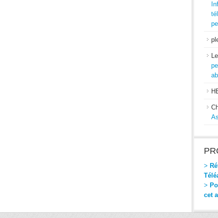
In
té
pe
pl
Le
pe
ab
H
Ch
As
PR
>
Réf
Télé
>
Pou
cet 