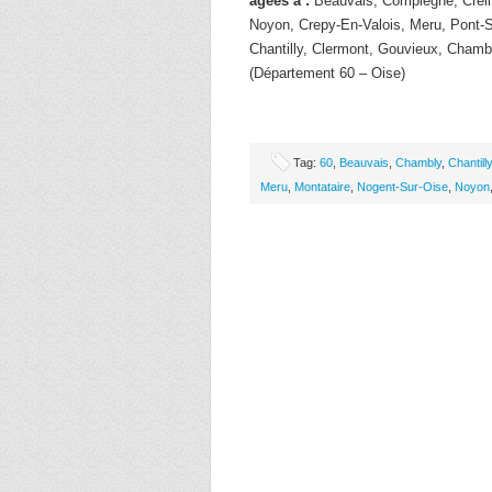
âgées à :
Beauvais, Compiegne, Creil,
Noyon, Crepy-En-Valois, Meru, Pont-
Chantilly, Clermont, Gouvieux, Chamb
(Département 60 – Oise)
Tag:
60
,
Beauvais
,
Chambly
,
Chantilly
Meru
,
Montataire
,
Nogent-Sur-Oise
,
Noyon