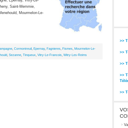
ne, Epernay, Vitry-Le-
theny, Saint-Memmie,
-Menehould, Mourmelon-Le-
>> T
hampagne
,
Cormontreuil
,
Epernay
,
Fagnieres
,
Fismes
,
Mourmelon-Le-
>> T
hould
,
Sezanne
,
Tinqueux
,
Vitry-Le-Francois
,
Witry-Les-Reims
>> T
>> T
Télé
>> T
VO
CO
Va