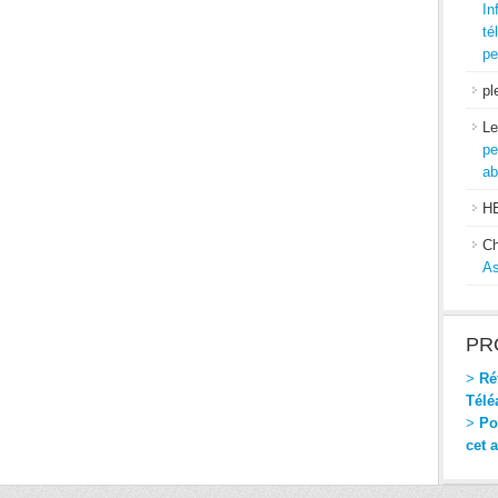
In
té
pe
pl
Le
pe
ab
H
Ch
As
PR
>
Réf
Télé
>
Pou
cet 