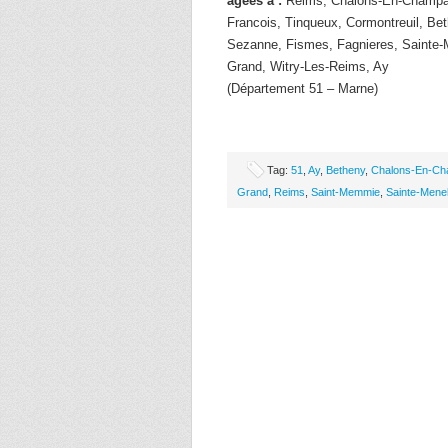
âgées à :
Reims, Chalons-En-Champag
Francois, Tinqueux, Cormontreuil, Be
Sezanne, Fismes, Fagnieres, Sainte
Grand, Witry-Les-Reims, Ay
(Département 51 – Marne)
Tag:
51
,
Ay
,
Betheny
,
Chalons-En-C
Grand
,
Reims
,
Saint-Memmie
,
Sainte-Mene