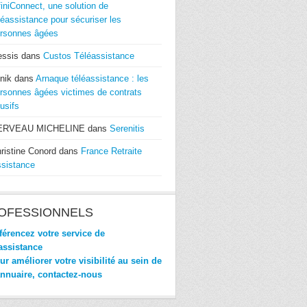
finiConnect, une solution de
léassistance pour sécuriser les
rsonnes âgées
essis
dans
Custos Téléassistance
nik
dans
Arnaque téléassistance : les
rsonnes âgées victimes de contrats
usifs
ERVEAU MICHELINE
dans
Serenitis
ristine Conord
dans
France Retraite
sistance
OFESSIONNELS
érencez votre service de
assistance
r améliorer votre visibilité au sein de
annuaire, contactez-nous