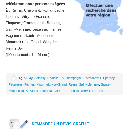
téléalarme pour personnes âgées
à :
Reims, Chalons-En-Champagne,
Epernay, Vitry-Le-Francois,
Tinqueux, Cormontreuil, Betheny,
Saint-Memmie, Sezanne, Fismes,
Fagnieres, Sainte-Menehould,
Mourmelon-Le-Grand, Witry-Les-
Reims, Ay
(Département 51 – Marne)
Tag:
51
,
Ay
,
Betheny
,
Chalons-En-Champagne
,
Cormontreuil
,
Epernay
,
Fagnieres
,
Fismes
,
Mourmelon-Le-Grand
,
Reims
,
Saint-Memmie
,
Sainte-
Menehould
,
Sezanne
,
Tinqueux
,
Vitry-Le-Francois
,
Witry-Les-Reims
DEMANDEZ UN DEVIS GRATUIT