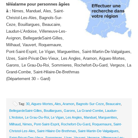
téléalarme pour personnes âgées
à :
Nimes, Manduel, Ales, Saint-
Christol-Les-Ales, Bagnols-Sur-
Ceze, Bouillargues, Beaucaire,
Laudun-L’Ardoise, Villeneuve-Les-
Avignon, BellegardeSaint-Gilles,
Milhaud, Vauvert, Roquemaure,
Pont-Saint-Esprit, Le Vigan, Marguerittes, Saint-Martin-De-Valgalgues,
Uzes, Saint-Privat-Des-Vieux, Les Angles, Aramon, Aigues-Mortes,
Garons, Le Grau-Du-Roi, Sommieres, Rochefort-Du-Gard, Vergeze, La
Grand-Combe, Saint-Hilaire-De-Brethmas
(Département 30 – Gard)
Tag:
30
,
Aigues-Mortes
,
Ales
,
Aramon
,
Bagnols-Sur-Ceze
,
Beaucaire
,
BellegardeSaint-Gilles
,
Bouillargues
,
Garons
,
La Grand-Combe
,
Laudun-
L'Ardoise
,
Le Grau-Du-Roi
,
Le Vigan
,
Les Angles
,
Manduel
,
Marguerittes
,
Milhaud
,
Nimes
,
Pont-Saint-Esprit
,
Rochefort-Du-Gard
,
Roquemaure
,
Saint-
Christol-Les-Ales
,
Saint-Hilaire-De-Brethmas
,
Saint-Martin-De-Valgalgues
,
Saint-Privat-Des-Vieux
,
Sommieres
,
Uzes
,
Vauvert
,
Vergeze
,
Villeneuve-Les-