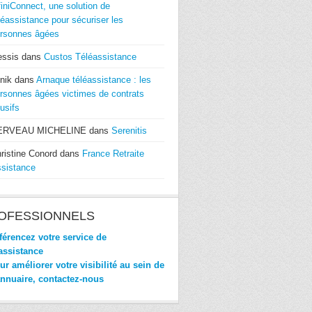
finiConnect, une solution de
léassistance pour sécuriser les
rsonnes âgées
essis
dans
Custos Téléassistance
nik
dans
Arnaque téléassistance : les
rsonnes âgées victimes de contrats
usifs
ERVEAU MICHELINE
dans
Serenitis
ristine Conord
dans
France Retraite
sistance
OFESSIONNELS
érencez votre service de
assistance
r améliorer votre visibilité au sein de
annuaire, contactez-nous