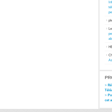
In
té
pe
pl
Le
pe
ab
H
Ch
As
PR
>
Réf
Télé
>
Pou
cet 