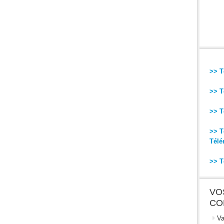
>> T
>> T
>> T
>> T
Télé
>> T
VO
CO
Va