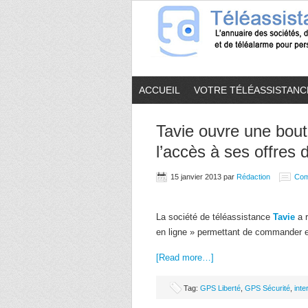
ACCUEIL
VOTRE TÉLÉASSISTANC
Tavie ouvre une bouti
l’accès à ses offres 
15 janvier 2013
par
Rédaction
Com
La société de téléassistance
Tavie
a r
en ligne » permettant de commander e
[Read more…]
Tag:
GPS Liberté
,
GPS Sécurité
,
inte