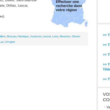
tz, Billere, Saint-Jean-De-
rie, Orthez, Lescar,
es)
>> T
illere
,
Boucau
,
Hendaye
,
Jurancon
,
Lescar
,
Lons
,
Mourenx
,
Oloron-
Luz
,
Urrugne
>> T
>> T
>> T
Télé
>> T
VO
CO
Va