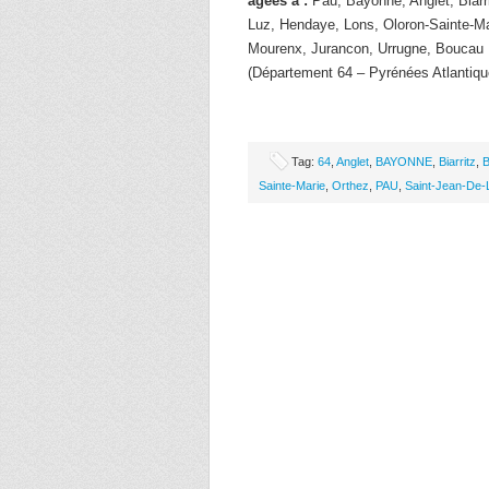
âgées à :
Pau, Bayonne, Anglet, Biarri
Luz, Hendaye, Lons, Oloron-Sainte-Ma
Mourenx, Jurancon, Urrugne, Boucau
(Département 64 – Pyrénées Atlantiqu
Tag:
64
,
Anglet
,
BAYONNE
,
Biarritz
,
B
Sainte-Marie
,
Orthez
,
PAU
,
Saint-Jean-De-