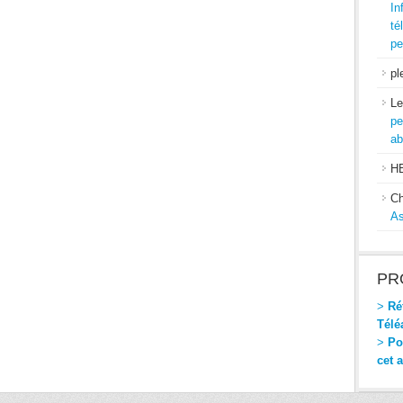
In
té
pe
pl
Le
pe
ab
H
Ch
As
PR
>
Réf
Télé
>
Pou
cet 