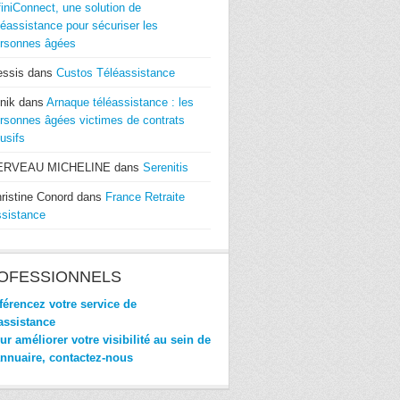
finiConnect, une solution de
léassistance pour sécuriser les
rsonnes âgées
essis
dans
Custos Téléassistance
nik
dans
Arnaque téléassistance : les
rsonnes âgées victimes de contrats
usifs
ERVEAU MICHELINE
dans
Serenitis
ristine Conord
dans
France Retraite
sistance
OFESSIONNELS
érencez votre service de
assistance
r améliorer votre visibilité au sein de
annuaire, contactez-nous