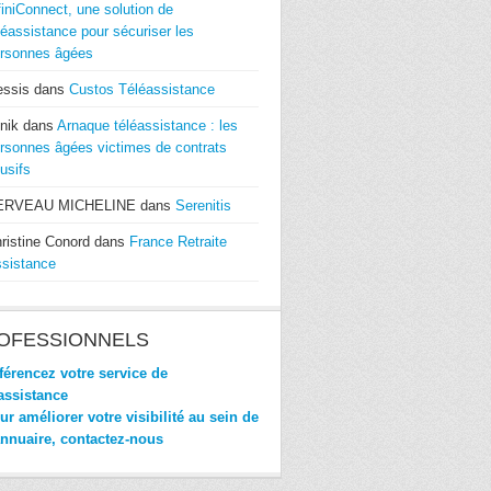
finiConnect, une solution de
léassistance pour sécuriser les
rsonnes âgées
essis
dans
Custos Téléassistance
nik
dans
Arnaque téléassistance : les
rsonnes âgées victimes de contrats
usifs
ERVEAU MICHELINE
dans
Serenitis
ristine Conord
dans
France Retraite
sistance
OFESSIONNELS
érencez votre service de
assistance
r améliorer votre visibilité au sein de
annuaire, contactez-nous