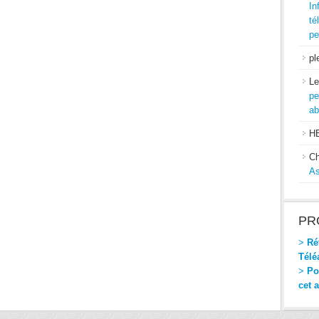
In
té
pe
pl
Le
pe
ab
H
Ch
As
PR
>
Réf
Télé
>
Pou
cet 