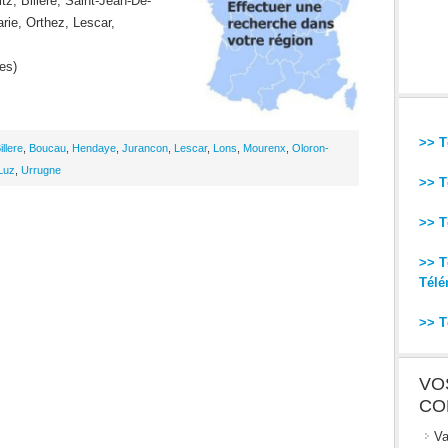
tz, Billere, Saint-Jean-De-
rie, Orthez, Lescar,
es)
>> T
illere
,
Boucau
,
Hendaye
,
Jurancon
,
Lescar
,
Lons
,
Mourenx
,
Oloron-
Luz
,
Urrugne
>> T
>> T
>> T
Télé
>> T
VO
CO
Va