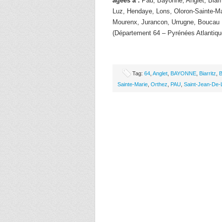
âgées à :
Pau, Bayonne, Anglet, Biarri
Luz, Hendaye, Lons, Oloron-Sainte-Ma
Mourenx, Jurancon, Urrugne, Boucau
(Département 64 – Pyrénées Atlantiqu
Tag:
64
,
Anglet
,
BAYONNE
,
Biarritz
,
B
Sainte-Marie
,
Orthez
,
PAU
,
Saint-Jean-De-