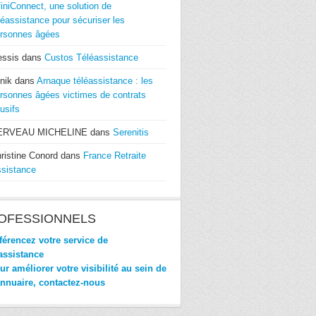
finiConnect, une solution de
léassistance pour sécuriser les
rsonnes âgées
essis
dans
Custos Téléassistance
nik
dans
Arnaque téléassistance : les
rsonnes âgées victimes de contrats
usifs
ERVEAU MICHELINE
dans
Serenitis
ristine Conord
dans
France Retraite
sistance
OFESSIONNELS
érencez votre service de
assistance
r améliorer votre visibilité au sein de
annuaire, contactez-nous