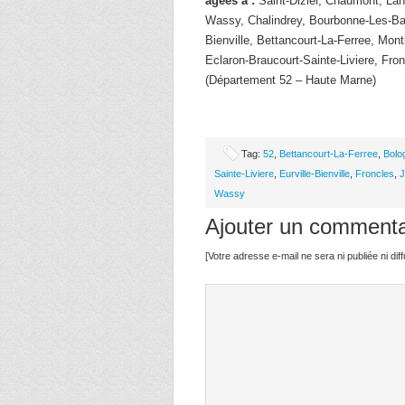
âgées à :
Saint-Dizier, Chaumont, Lang
Wassy, Chalindrey, Bourbonne-Les-Bai
Bienville, Bettancourt-La-Ferree, Mont
Eclaron-Braucourt-Sainte-Liviere, Fro
(Département 52 – Haute Marne)
Tag:
52
,
Bettancourt-La-Ferree
,
Bolo
Sainte-Liviere
,
Eurville-Bienville
,
Froncles
,
J
Wassy
Ajouter un commenta
[Votre adresse e-mail ne sera ni publiée ni di