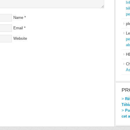
In
té
pe
Name
*
pl
Email
*
Le
Website
pe
ab
H
Ch
As
PR
>
Réf
Télé
>
Pou
cet 