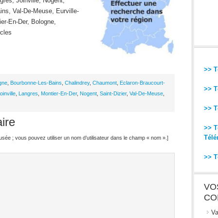
res, Joinville, Nogent,
ns, Val-De-Meuse, Eurville-
ier-En-Der, Bologne,
ncles
>> T
gne
,
Bourbonne-Les-Bains
,
Chalindrey
,
Chaumont
,
Eclaron-Braucourt-
>> T
oinville
,
Langres
,
Montier-En-Der
,
Nogent
,
Saint-Dizier
,
Val-De-Meuse
,
>> T
ire
>> T
Télé
ffusée ; vous pouvez utiliser un nom d’utilisateur dans le champ « nom ».]
>> T
VO
CO
Va