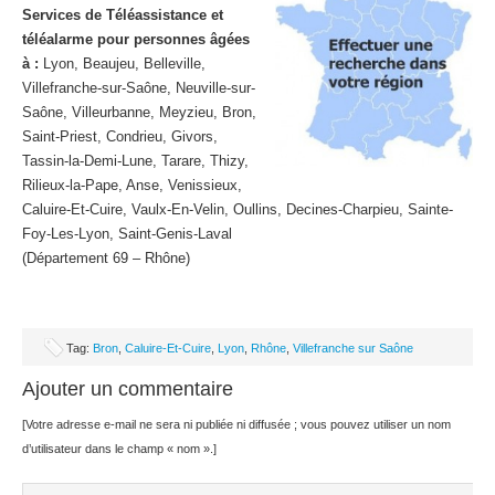
Services de Téléassistance et
téléalarme pour personnes âgées
à :
Lyon, Beaujeu, Belleville,
Villefranche-sur-Saône, Neuville-sur-
Saône, Villeurbanne, Meyzieu, Bron,
Saint-Priest, Condrieu, Givors,
Tassin-la-Demi-Lune, Tarare, Thizy,
Rilieux-la-Pape, Anse, Venissieux,
Caluire-Et-Cuire, Vaulx-En-Velin, Oullins, Decines-Charpieu, Sainte-
Foy-Les-Lyon, Saint-Genis-Laval
(Département 69 – Rhône)
Tag:
Bron
,
Caluire-Et-Cuire
,
Lyon
,
Rhône
,
Villefranche sur Saône
Ajouter un commentaire
[Votre adresse e-mail ne sera ni publiée ni diffusée ; vous pouvez utiliser un nom
d’utilisateur dans le champ « nom ».]