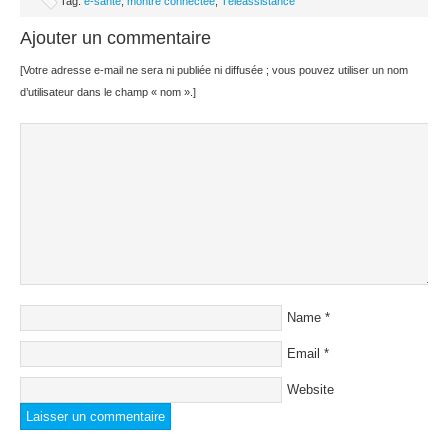
Tag:
e-santé
,
montre connectée
,
Téléassistance
Ajouter un commentaire
[Votre adresse e-mail ne sera ni publiée ni diffusée ; vous pouvez utiliser un nom
d’utilisateur dans le champ « nom ».]
Name
*
Email
*
Website