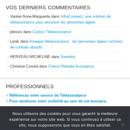
VOS DERNIERS COMMENTAIRES
Vantier Anne-Marguerite
dans
InfiniConnect, une solution de
téléassistance pour sécuriser les personnes âgées
plessis
dans
Custos Téléassistance
Lenik
dans
Arnaque téléassistance : les personnes âgées victimes
de contrats abusifs
HERVEAU MICHELINE
dans
Serenitis
Christine Conord
dans
France Retraite Assistance
PROFESSIONNELS
>
Référencez votre service de Téléassistance
>
Pour améliorer votre visibilité au sein de cet annuaire,
contactez-nous
Nous utilisons des cookies pour vous garantir la meilleure
expérience sur notre site web. Si vous continuez à utiliser ce
site, nous supposerons que vous en êtes satisfait.
Téléassistance Directe
-
Mentions Légales