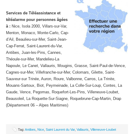
Services de Téléassistance et
téléalarme pour personnes âgées
à :
Nice, Isola 2000, Villars-sur-Var,
Menton, Monaco, Monte-Carlo, Cap-
d’Ail, Beaulieu-sur-Mer, Saint-Jean-
Cap-Ferrat, Saint-Laurent-du-Var,
Antibes, Juan-les-Pins, Cannes,
Théoule-sur-Mer, Mandelieu-La
Napoule, Le Canet, Vallauris, Mougins, Grasse, Saint-Paul-de-Vence,
Cagnes-sur-Mer, Villefranche-sur-Mer, Colomars, Gilette, Saint-
Sauveur-sur Trinée, Auron, Roure, Valbonne, Carros, La Trinite,
Mouans-Sartoux, Biot, Peymeinade, La Colle-Sur-Loup, Contes, La
Gaude, Vence, Pegomas, Roquefort-Les-Pins, Villeneuve-Loubet,
Beausoleil, La Roquette-Sur-Siagne, Roquebrune-Cap-Martin, Drap
(Département 06 – Alpes Maritimes)
Tag:
Antibes
,
Nice
,
Saint Laurent du Var
,
Vallauris
,
Villeneuve-Loubet