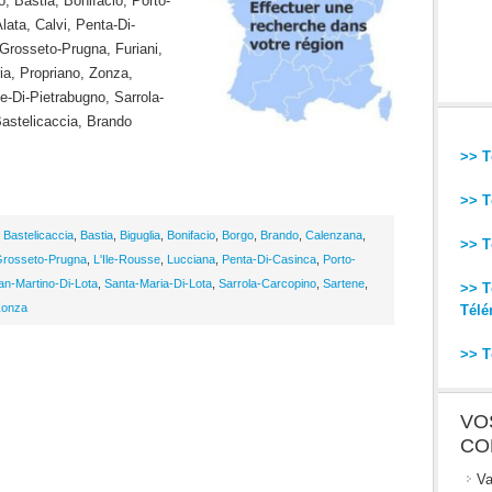
o, Bastia, Bonifacio, Porto-
lata, Calvi, Penta-Di-
Grosseto-Prugna, Furiani,
ria, Propriano, Zonza,
e-Di-Pietrabugno, Sarrola-
Bastelicaccia, Brando
>> T
>> T
,
Bastelicaccia
,
Bastia
,
Biguglia
,
Bonifacio
,
Borgo
,
Brando
,
Calenzana
,
>> T
rosseto-Prugna
,
L'Ile-Rousse
,
Lucciana
,
Penta-Di-Casinca
,
Porto-
an-Martino-Di-Lota
,
Santa-Maria-Di-Lota
,
Sarrola-Carcopino
,
Sartene
,
>> T
Zonza
Télé
>> T
VO
CO
Va