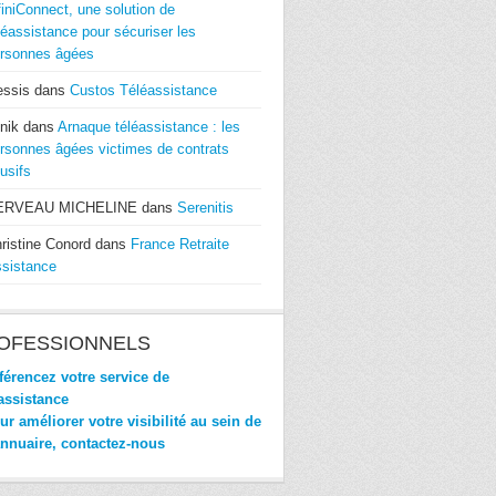
finiConnect, une solution de
léassistance pour sécuriser les
rsonnes âgées
essis
dans
Custos Téléassistance
nik
dans
Arnaque téléassistance : les
rsonnes âgées victimes de contrats
usifs
ERVEAU MICHELINE
dans
Serenitis
ristine Conord
dans
France Retraite
sistance
OFESSIONNELS
érencez votre service de
assistance
r améliorer votre visibilité au sein de
annuaire, contactez-nous