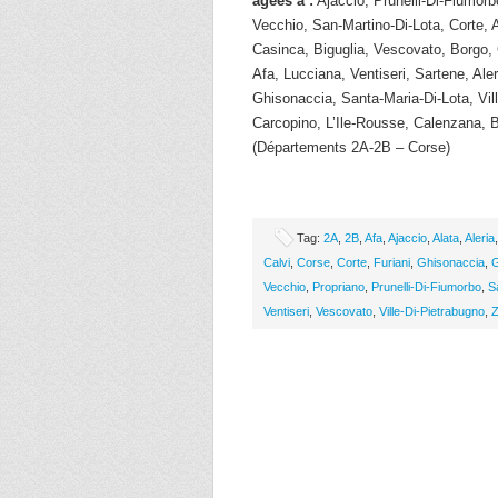
âgées à :
Ajaccio, Prunelli-Di-Fiumorb
Vecchio, San-Martino-Di-Lota, Corte, A
Casinca, Biguglia, Vescovato, Borgo, 
Afa, Lucciana, Ventiseri, Sartene, Ale
Ghisonaccia, Santa-Maria-Di-Lota, Vill
Carcopino, L’Ile-Rousse, Calenzana, 
(Départements 2A-2B – Corse)
Tag:
2A
,
2B
,
Afa
,
Ajaccio
,
Alata
,
Aleria
Calvi
,
Corse
,
Corte
,
Furiani
,
Ghisonaccia
,
G
Vecchio
,
Propriano
,
Prunelli-Di-Fiumorbo
,
S
Ventiseri
,
Vescovato
,
Ville-Di-Pietrabugno
,