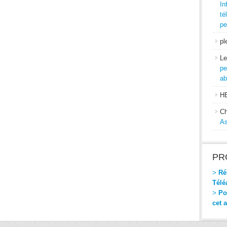
In
té
pe
pl
Le
pe
ab
H
Ch
As
PR
>
Réf
Télé
>
Pou
cet 