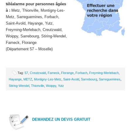
téléalarme pour personnes âgées
à :
Metz, Thionville, Montigny-Les-
Metz, Sarreguemines, Forbach,
Saint-Avold, Hayange, Yutz,
Freyming-Merlebach, Creutzwald,
Woippy, Sarrebourg, Stiring-Wendel,
Fameck, Florange
(Département 57 – Moselle)
Tag:
57
,
Creutzwald
,
Fameck
,
Florange
,
Forbach
,
Freyming-Merlebach
,
Hayange
,
METZ
,
Montigny-Les-Metz
,
Saint-Avold
,
Sarrebourg
,
Sarreguemines
,
Stiring-Wendel
,
Thionville
,
Woippy
,
Yutz
DEMANDEZ UN DEVIS GRATUIT