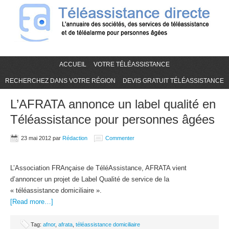
ACCUEIL
VOTRE TÉLÉASSISTANCE
RECHERCHEZ DANS VOTRE RÉGION
DEVIS GRATUIT TÉLÉASSISTANCE
L’AFRATA annonce un label qualité en
Téléassistance pour personnes âgées
23 mai 2012
par
Rédaction
Commenter
L’Association FRAnçaise de TéléAssistance, AFRATA vient
d’annoncer un projet de Label Qualité de service de la
« téléassistance domiciliaire ».
[Read more…]
Tag:
afnor
,
afrata
,
téléassistance domiciliaire