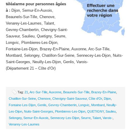
téléalarme pour personnes âgées
à :
Dijon, Semur-En-Auxois,
BeauneIs-Sur-Tille, Chenove,
Venarey-Les-Laumes, Talant,
Gevrey-Chambertin, Chevigny-Saint-
Sauveur, Saulieu, Quetigny, Seurre,
Longvic, Plombieres-Les-Dijon,
Fontaine-Les-Dijon, Brazey-En-Plaine, Auxonne, Arc-Sur-Tille,
Montbard, Selongey, Chatillon-Sur-Seine, Sennecey-Les-Dijon, Nuits-
Saint-Georges, Neuilly-Les-Dijon, Genlis, Varois-
(Département 21 – Côte d’Or)
Tag:
21
,
Arc-Sur-Tille
,
Auxonne
,
BeauneIs-Sur-Tille
,
Brazey-En-Plaine
,
Chatillon-Sur-Seine
,
Chenove
,
Chevigny-Saint-Sauveur
,
Côte d'Or
,
Dijon
,
Fontaine-Les-Dijon
,
Genlis
,
Gevrey-Chambertin
,
Longvic
,
Montbard
,
Neuilly-
Les-Dijon
,
Nuits-Saint-Georges
,
Plombieres-Les-Dijon
,
QUETIGNY
,
Saulieu
,
Selongey
,
Semur-En-Auxois
,
Sennecey-Les-Dijon
,
Seurre
,
Talant
,
Varois-
,
Venarey-Les-Laumes