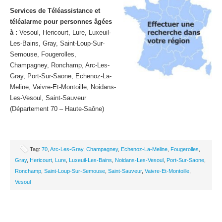
Services de Téléassistance et
téléalarme pour personnes âgées
à :
Vesoul, Hericourt, Lure, Luxeuil-
Les-Bains, Gray, Saint-Loup-Sur-
Semouse, Fougerolles,
Champagney, Ronchamp, Arc-Les-
Gray, Port-Sur-Saone, Echenoz-La-
Meline, Vaivre-Et-Montoille, Noidans-
Les-Vesoul, Saint-Sauveur
(Département 70 – Haute-Saône)
Tag:
70
,
Arc-Les-Gray
,
Champagney
,
Echenoz-La-Meline
,
Fougerolles
,
Gray
,
Hericourt
,
Lure
,
Luxeuil-Les-Bains
,
Noidans-Les-Vesoul
,
Port-Sur-Saone
,
Ronchamp
,
Saint-Loup-Sur-Semouse
,
Saint-Sauveur
,
Vaivre-Et-Montoille
,
Vesoul