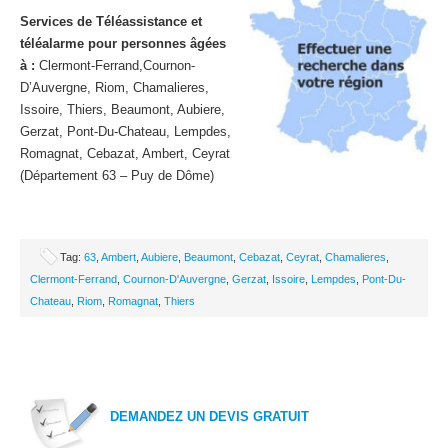
Services de Téléassistance et
téléalarme pour personnes âgées
à :
Clermont-Ferrand,Cournon-
D’Auvergne, Riom, Chamalieres,
Issoire, Thiers, Beaumont, Aubiere,
Gerzat, Pont-Du-Chateau, Lempdes,
Romagnat, Cebazat, Ambert, Ceyrat
(Département 63 – Puy de Dôme)
Tag:
63
,
Ambert
,
Aubiere
,
Beaumont
,
Cebazat
,
Ceyrat
,
Chamalieres
,
Clermont-Ferrand
,
Cournon-D'Auvergne
,
Gerzat
,
Issoire
,
Lempdes
,
Pont-Du-
Chateau
,
Riom
,
Romagnat
,
Thiers
DEMANDEZ UN DEVIS GRATUIT