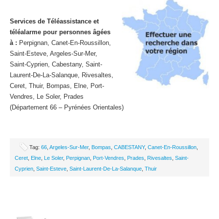
Services de Téléassistance et
téléalarme pour personnes âgées
à :
Perpignan, Canet-En-Roussillon,
Saint-Esteve, Argeles-Sur-Mer,
Saint-Cyprien, Cabestany, Saint-
Laurent-De-La-Salanque, Rivesaltes,
Ceret, Thuir, Bompas, Elne, Port-
Vendres, Le Soler, Prades
(Département 66 – Pyrénées Orientales)
Tag:
66
,
Argeles-Sur-Mer
,
Bompas
,
CABESTANY
,
Canet-En-Roussillon
,
Ceret
,
Elne
,
Le Soler
,
Perpignan
,
Port-Vendres
,
Prades
,
Rivesaltes
,
Saint-
Cyprien
,
Saint-Esteve
,
Saint-Laurent-De-La-Salanque
,
Thuir