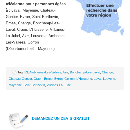
téléalarme pour personnes âgées
à :
Laval, Mayenne, Chateau-
Gontier, Evron, Saint-Berthevin,
Ernee, Change, Bonchamp-Les-
Laval, Craon, L’Huisserie, Villaines-
La-Juhel, Aze, Louverne, Ambrieres-
Les-Vallees, Gorron
(Département 53 – Mayenne)
Tag:
53
,
Ambrieres-Les-Vallees
,
Aze
,
Bonchamp-Les-Laval
,
Change
,
Chateau-Gontier
,
Craon
,
Ernee
,
Evron
,
Gorron
,
L'Huisserie
,
Laval
,
Louverne
,
Mayenne
,
Saint-Berthevin
,
Villaines-La-Juhel
DEMANDEZ UN DEVIS GRATUIT