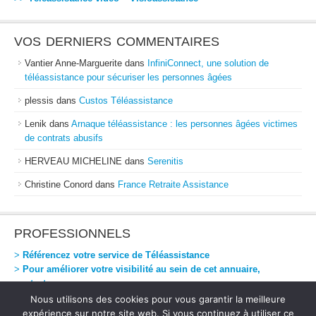
VOS DERNIERS COMMENTAIRES
Vantier Anne-Marguerite
dans
InfiniConnect, une solution de
téléassistance pour sécuriser les personnes âgées
plessis
dans
Custos Téléassistance
Lenik
dans
Arnaque téléassistance : les personnes âgées victimes
de contrats abusifs
HERVEAU MICHELINE
dans
Serenitis
Christine Conord
dans
France Retraite Assistance
PROFESSIONNELS
>
Référencez votre service de Téléassistance
>
Pour améliorer votre visibilité au sein de cet annuaire,
contactez-nous
Nous utilisons des cookies pour vous garantir la meilleure
expérience sur notre site web. Si vous continuez à utiliser ce