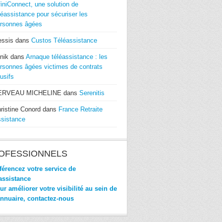
finiConnect, une solution de
léassistance pour sécuriser les
rsonnes âgées
essis
dans
Custos Téléassistance
nik
dans
Arnaque téléassistance : les
rsonnes âgées victimes de contrats
usifs
ERVEAU MICHELINE
dans
Serenitis
ristine Conord
dans
France Retraite
sistance
OFESSIONNELS
érencez votre service de
assistance
r améliorer votre visibilité au sein de
annuaire, contactez-nous