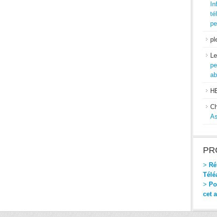
In
té
pe
pl
Le
pe
ab
H
Ch
As
PR
>
Réf
Télé
>
Pou
cet 