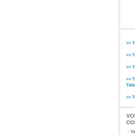
>> T
>> T
>> T
>> T
Télé
>> T
VO
CO
Va